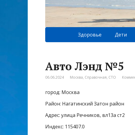
Здоровье
Дети
Авто Лэнд №5
06.06.2024
Москва
,
Справочная
,
СТО
Коммен
город: Москва
Район: Нагатинский Затон район
Адрес: улица Речников, вл13а ст2
Индекс: 115407.0