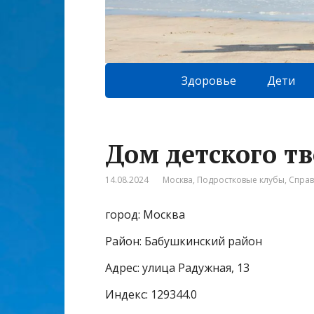
Здоровье
Дети
Дом детского т
14.08.2024
Москва
,
Подростковые клубы
,
Спра
город: Москва
Район: Бабушкинский район
Адрес: улица Радужная, 13
Индекс: 129344.0