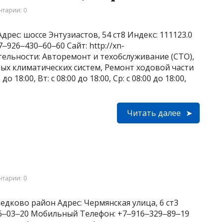
тарии: 0
рес: шоссе Энтузиастов, 54 ст8 Индекс: 111123.0
926‒430‒60‒60 Сайт: http://xn-
ятельности: Авторемонт и техобслуживание (СТО),
ых климатических систем, Ремонт ходовой части
 18:00, Вт: с 08:00 до 18:00, Ср: с 08:00 до 18:00,
Читать далее
тарии: 0
едково район Адрес: Чермянская улица, 6 ст3
266‒03‒20 Мобильный Телефон: +7‒916‒329‒89‒19