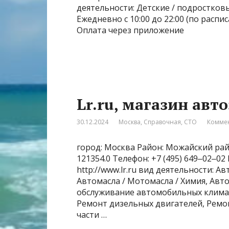
деятельности: Детские / подростков
Ежедневно с 10:00 до 22:00 (по распи
Оплата через приложение
Lr.ru, магазин авт
30.12.2024
Москва
,
Справочная
,
СТО
Коммен
город: Москва Район: Можайский райо
121354.0 Телефон: +7 (495) 649‒02‒0
http://www.lr.ru вид деятельности: А
Автомасла / Мотомасла / Химия, Авт
обслуживание автомобильных климат
Ремонт дизельных двигателей, Ремо
части …