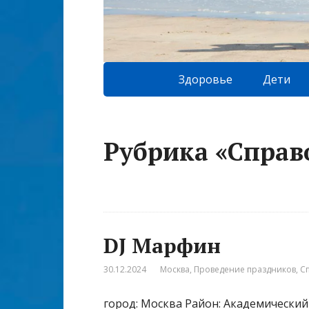
Здоровье
Дети
Рубрика «Справ
DJ Марфин
30.12.2024
Москва
,
Проведение праздников
,
С
город: Москва Район: Академический