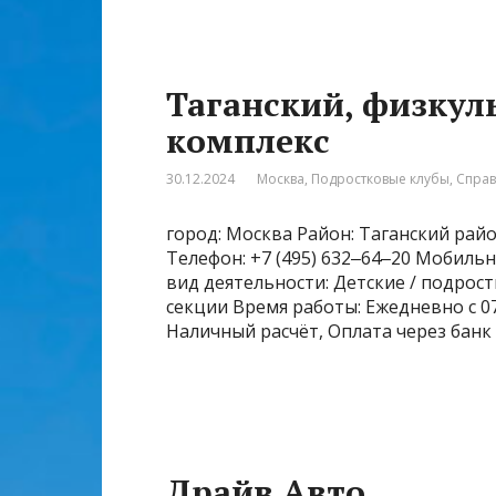
Таганский, физку
комплекс
30.12.2024
Москва
,
Подростковые клубы
,
Спра
город: Москва Район: Таганский район
Телефон: +7 (495) 632‒64‒20 Мобильны
вид деятельности: Детские / подрос
секции Время работы: Ежедневно с 07
Наличный расчёт, Оплата через банк
Драйв Авто