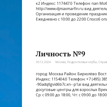
к2 Индекс: 117447.0 Телефон: nan М
http://www.djmaxmarfin.ru вид деяте
Организация и проведение праздник
Ежедневно с 10:00 до 22:00 Способ о
Личность №9
30.12.2024
Москва
,
Подростковые клубы
,
Спра
город: Москва Район: Бирюлёво Вост
Индекс: 115404.0 Телефон: +7 (495) 3
-90adqllgvid6b7c.xn--p1ai вид деятел
досуговые центры для взрослых Время р
Ср: с 09:00 до 18:00, Чт: с 09:00 до 18:00