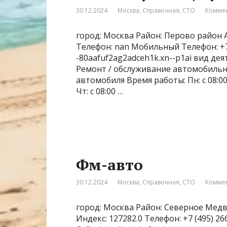
30.12.2024
Москва
,
Справочная
,
СТО
Коммен
город: Москва Район: Перово район Ад
Телефон: nan Мобильный Телефон: +7‒
-80aafuf2ag2adceh1k.xn--p1ai вид де
Ремонт / обслуживание автомобильн
автомобиля Время работы: Пн: с 08:00 до
Чт: с 08:00 …
Фм-авто
30.12.2024
Москва
,
Справочная
,
СТО
Коммен
город: Москва Район: Северное Медв
Индекс: 127282.0 Телефон: +7 (495) 