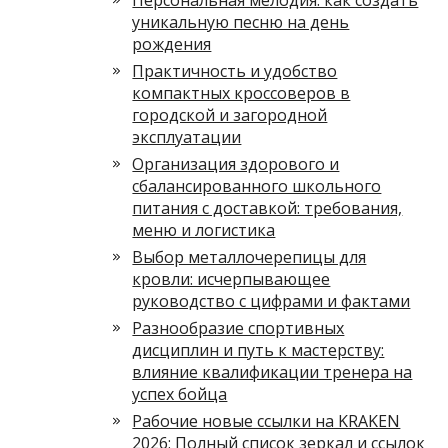
Персональная мелодия: как создать
уникальную песню на день
рождения
Практичность и удобство
компактных кроссоверов в
городской и загородной
эксплуатации
Организация здорового и
сбалансированного школьного
питания с доставкой: требования,
меню и логистика
Выбор металлочерепицы для
кровли: исчерпывающее
руководство с цифрами и фактами
Разнообразие спортивных
дисциплин и путь к мастерству:
влияние квалификации тренера на
успех бойца
Рабочие новые ссылки на KRAKEN
2026: Полный список зеркал и ссылок