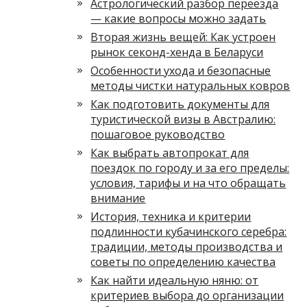
Астрологический разбор переезда
— какие вопросы можно задать
Вторая жизнь вещей: Как устроен
рынок секонд-хенда в Беларуси
Особенности ухода и безопасные
методы чистки натуральных ковров
Как подготовить документы для
туристической визы в Австралию:
пошаговое руководство
Как выбрать автопрокат для
поездок по городу и за его пределы:
условия, тарифы и на что обращать
внимание
История, техника и критерии
подлинности кубачинского серебра:
традиции, методы производства и
советы по определению качества
Как найти идеальную няню: от
критериев выбора до организации