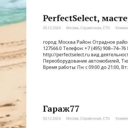
PerfectSelect, маст
30.12.2024
Москва
,
Справочная
,
СТО
Коммен
город: Москва Район: Отрадное райо
127566.0 Телефон: +7 (495) 908‒74‒7
http://perfectselect.ru вид деятельн
Переоборудование автомобилей, Тюн
Время работы: Пн: с 09:00 до 21:00, Вт: с
Гараж77
30.12.2024
Москва
,
Справочная
,
СТО
Коммен