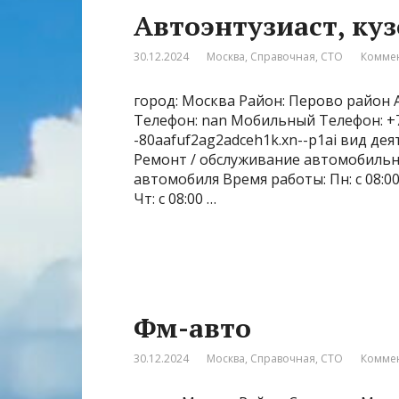
Автоэнтузиаст, ку
30.12.2024
Москва
,
Справочная
,
СТО
Коммен
город: Москва Район: Перово район Ад
Телефон: nan Мобильный Телефон: +7‒
-80aafuf2ag2adceh1k.xn--p1ai вид де
Ремонт / обслуживание автомобильн
автомобиля Время работы: Пн: с 08:00 до
Чт: с 08:00 …
Фм-авто
30.12.2024
Москва
,
Справочная
,
СТО
Коммен