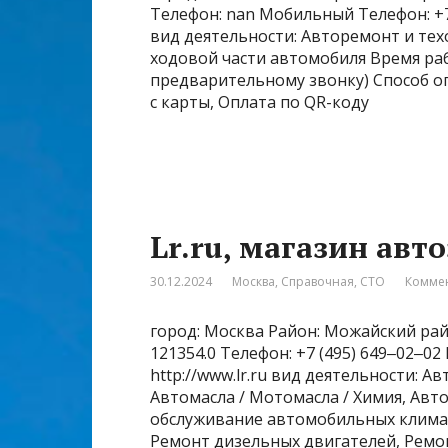
Телефон: nan Мобильный Телефон: +7‒9
вид деятельности: Авторемонт и тех
ходовой части автомобиля Время рабо
предварительному звонку) Способ оп
с карты, Оплата по QR-коду
Lr.ru, магазин авт
30.12.2024
Москва
,
Справочная
,
СТО
Коммен
город: Москва Район: Можайский райо
121354.0 Телефон: +7 (495) 649‒02‒0
http://www.lr.ru вид деятельности: А
Автомасла / Мотомасла / Химия, Авт
обслуживание автомобильных климат
Ремонт дизельных двигателей, Ремо