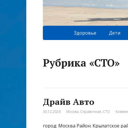
Здоровье
Дети
Рубрика «СТО»
Драйв Авто
30.12.2024
Москва
,
Справочная
,
СТО
Коммен
город: Москва Район: Крылатское райо