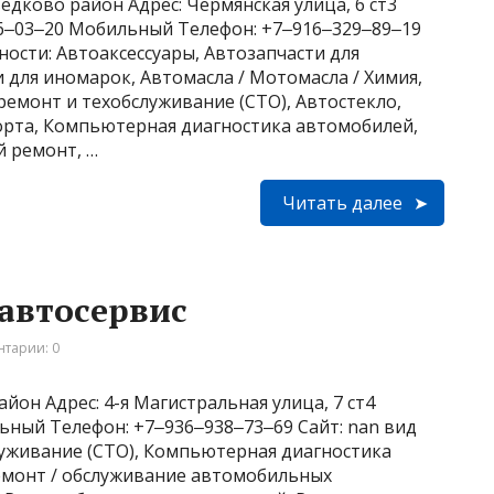
едково район Адрес: Чермянская улица, 6 ст3
266‒03‒20 Мобильный Телефон: +7‒916‒329‒89‒19
льности: Автоаксессуары, Автозапчасти для
 для иномарок, Автомасла / Мотомасла / Химия,
емонт и техобслуживание (СТО), Автостекло,
орта, Компьютерная диагностика автомобилей,
й ремонт, …
Читать далее
 автосервис
тарии: 0
йон Адрес: 4-я Магистральная улица, 7 ст4
льный Телефон: +7‒936‒938‒73‒69 Сайт: nan вид
луживание (СТО), Компьютерная диагностика
Ремонт / обслуживание автомобильных