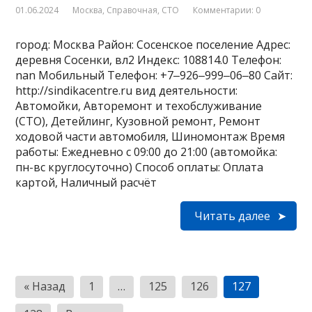
01.06.2024
Москва
,
Справочная
,
СТО
Комментарии: 0
город: Москва Район: Сосенское поселение Адрес:
деревня Сосенки, вл2 Индекс: 108814.0 Телефон:
nan Мобильный Телефон: +7‒926‒999‒06‒80 Сайт:
http://sindikacentre.ru вид деятельности:
Автомойки, Авторемонт и техобслуживание
(СТО), Детейлинг, Кузовной ремонт, Ремонт
ходовой части автомобиля, Шиномонтаж Время
работы: Ежедневно с 09:00 до 21:00 (автомойка:
пн-вс круглосуточно) Способ оплаты: Оплата
картой, Наличный расчёт
Читать далее
Пагинация
« Назад
1
…
125
126
127
записей