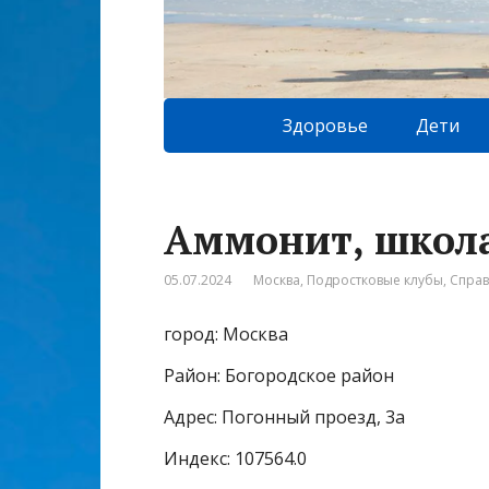
Здоровье
Дети
Аммонит, школ
05.07.2024
Москва
,
Подростковые клубы
,
Спра
город: Москва
Район: Богородское район
Адрес: Погонный проезд, 3а
Индекс: 107564.0