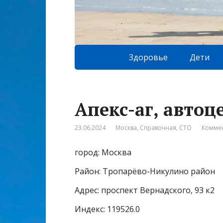
Здоровье
Дети
Апекс-аг, автоц
23.06.2024
Москва
,
Справочная
,
СТО
Коммен
город: Москва
Район: Тропарёво-Никулино район
Адрес: проспект Вернадского, 93 к2
Индекс: 119526.0