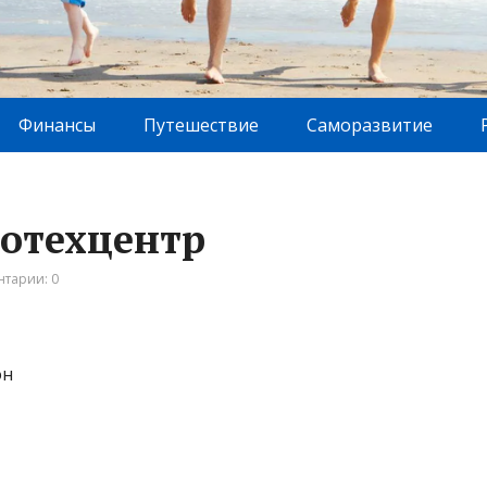
Финансы
Путешествие
Саморазвитие
тотехцентр
тарии: 0
он