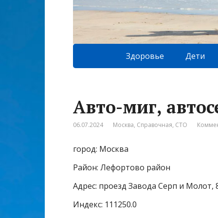
Здоровье
Дети
Авто-миг, автос
06.07.2024
Москва
,
Справочная
,
СТО
Коммен
город: Москва
Район: Лефортово район
Адрес: проезд Завода Серп и Молот, 8
Индекс: 111250.0