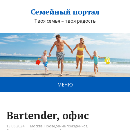
Семейный портал
Твоя семья – твоя радость
МЕНЮ
Bartender, офис
13.08.2024
Москва
,
Проведение праздников
,