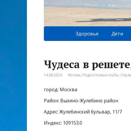
Здоровье
Дети
Чудеса в решете
14.08.2024
Москва
,
Подростковые клубы
,
Спра
город: Москва
Район: Выхино-Жулебино район
Адрес: Жулебинский бульвар, 11/7
Индекс: 109153.0