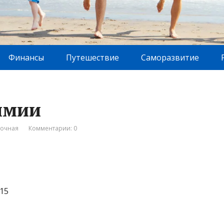
Финансы
Путешествие
Саморазвитие
имии
вочная
Комментарии: 0
15