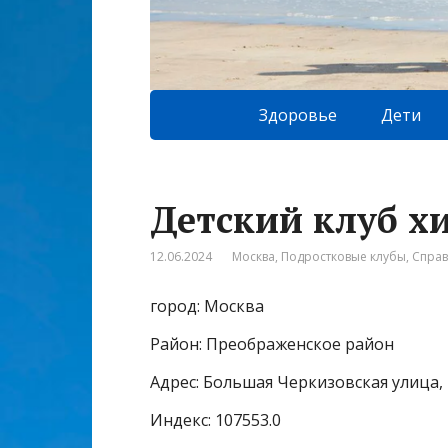
Здоровье
Дети
Детский клуб х
12.06.2024
Москва
,
Подростковые клубы
,
Спра
город: Москва
Район: Преображенское район
Адрес: Большая Черкизовская улица, 
Индекс: 107553.0