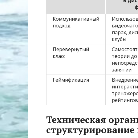
в ди
ф
Коммуникативный
Использов
подход
видеочато
парах, ди
клубы
Перевернутый
Самостоят
класс
теории до
непосредс
занятии
Геймификация
Внедрение
интеракт
тренажеро
рейтингов
Техническая орган
структурирование 