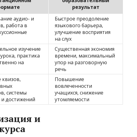
станционном
образовательный
ормате
результат
ание аудио- и
Быстрое преодоление
в, работа в
языкового барьера,
скуссионные
улучшение восприятия
на слух
ельное изучение
Существенная экономия
 урока, практика
времени, максимальный
твенно на
упор на разговорную
речь
 квизов,
Повышение
ивных
вовлеченности
в, системы
учащихся, снижение
 и достижений
утомляемости
изация и
курса