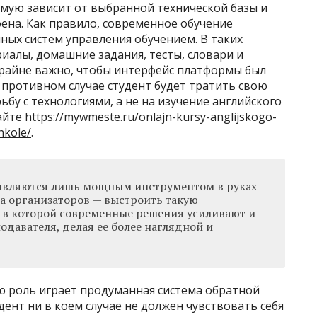
ямую зависит от выбранной технической базы и
оена. Как правило, современное обучение
ных систем управления обучением. В таких
риалы, домашние задания, тесты, словари и
райне важно, чтобы интерфейс платформы был
 противном случае студент будет тратить свою
бу с технологиями, а не на изучение английского
айте
https://mywmeste.ru/onlajn-kursy-anglijskogo-
hkole/
.
являются лишь мощным инструментом в руках
ча организаторов — выстроить такую
 в которой современные решения усиливают и
давателя, делая ее более наглядной и
 роль играет продуманная система обратной
дент ни в коем случае не должен чувствовать себя