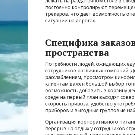
лежать на раздаточном столе в ожи
постоянно контролируют перемещен
трекеров, что дает возможность оп
ситуации на дорогах.
Специфика заказов
пространства
Потребности людей, ожидающих еду 
сотрудников различных компаний. До
расслаблением, просмотром кинофиль
клиентам важен большой выбор топп
возможность добавить в корзину дес
среде на первый план выходят сове
скорость привоза, удобство употреб
приборов и выгодные групповые наб
Организация корпоративного питания
перерыв на отдых у сотрудников ст