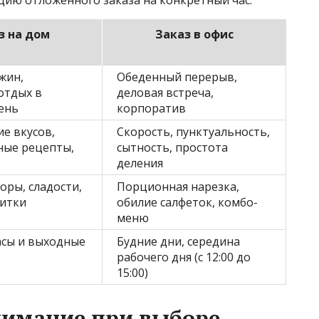
цию отложенного заказа на конкретный час.
з на дом
Заказ в офис
жин,
Обеденный перерыв,
отдых в
деловая встреча,
ень
корпоратив
е вкусов,
Скорость, пунктуальность,
ные рецепты,
сытность, простота
деления
оры, сладости,
Порционная нарезка,
питки
обилие салфеток, комбо-
меню
асы и выходные
Будние дни, середина
рабочего дня (с 12:00 до
15:00)
нимание при выборе