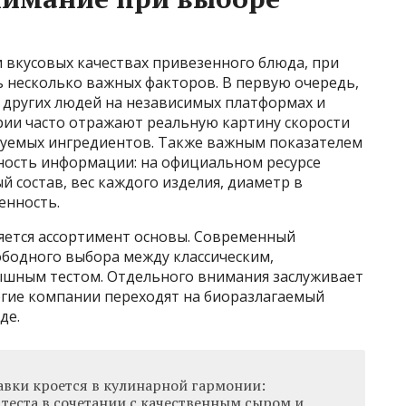
и вкусовых качествах привезенного блюда, при
ь несколько важных факторов. В первую очередь,
 других людей на независимых платформах и
рии часто отражают реальную картину скорости
зуемых ингредиентов. Также важным показателем
ность информации: на официальном ресурсе
й состав, вес каждого изделия, диаметр в
енность.
яется ассортимент основы. Современный
бодного выбора между классическим,
шным тестом. Отдельного внимания заслуживает
огие компании переходят на биоразлагаемый
де.
авки кроется в кулинарной гармонии:
теста в сочетании с качественным сыром и