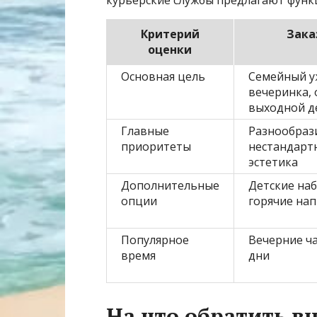
курьерские службы предлагают функ
Критерий
Зака
оценки
Основная цель
Семейный у
вечеринка, 
выходной д
Главные
Разнообрази
приоритеты
нестандарт
эстетика
Дополнительные
Детские наб
опции
горячие на
Популярное
Вечерние ч
время
дни
На что обратить в