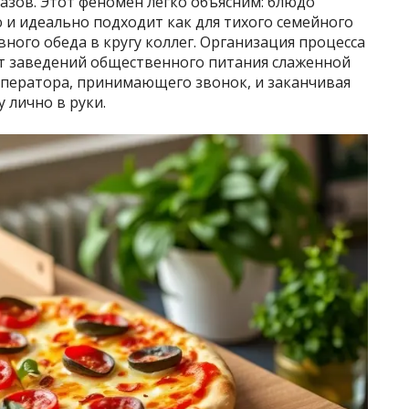
азов. Этот феномен легко объясним: блюдо
 и идеально подходит как для тихого семейного
ного обеда в кругу коллег. Организация процесса
от заведений общественного питания слаженной
оператора, принимающего звонок, и заканчивая
 лично в руки.