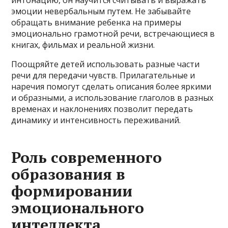
эмоции невербальным путем. Не забывайте
обращать внимание ребенка на примеры
эмоционально грамотной речи, встречающиеся в
книгах, фильмах и реальной жизни.
Поощряйте детей использовать разные части
речи для передачи чувств. Прилагательные и
наречия помогут сделать описания более яркими
и образными, а использование глаголов в разных
временах и наклонениях позволит передать
динамику и интенсивность переживаний.
Роль современного
образования в
формировании
эмоционального
интеллекта