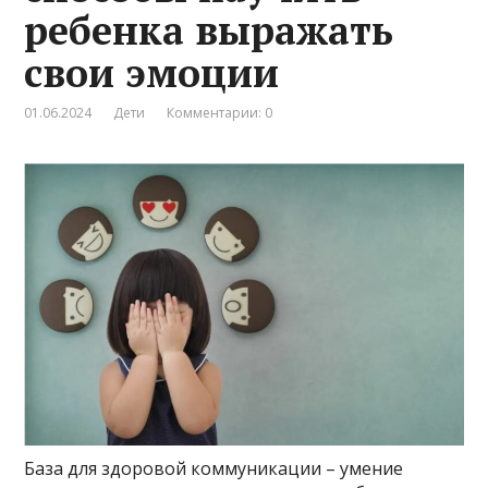
ребенка выражать
свои эмоции
01.06.2024
Дети
Комментарии: 0
База для здоровой коммуникации – умение