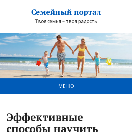
Семейный портал
Твоя семья – твоя радость
МЕНЮ
Эффективные
способы научить