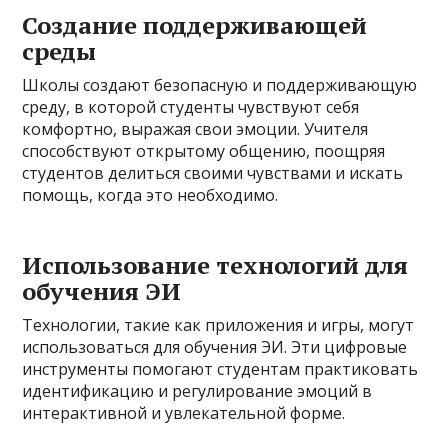
Создание поддерживающей
среды
Школы создают безопасную и поддерживающую
среду, в которой студенты чувствуют себя
комфортно, выражая свои эмоции. Учителя
способствуют открытому общению, поощряя
студентов делиться своими чувствами и искать
помощь, когда это необходимо.
Использование технологий для
обучения ЭИ
Технологии, такие как приложения и игры, могут
использоваться для обучения ЭИ. Эти цифровые
инструменты помогают студентам практиковать
идентификацию и регулирование эмоций в
интерактивной и увлекательной форме.