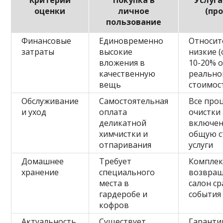
оценки
личное
(пр
пользование
Финансовые
Единовременно
Относит
затраты
высокие
низкие 
вложения в
10-20% 
качественную
реально
вещь
стоимос
Обслуживание
Самостоятельная
Все про
и уход
оплата
очистки
деликатной
включен
химчистки и
общую с
отпаривания
услуги
Домашнее
Требует
Комплек
хранение
специального
возвращ
места в
салон ср
гардеробе и
события
кофров
Актуальность
Существует
Гарант