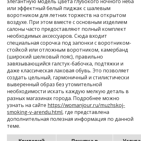
элегантную модель цвета глубокого ночного неба
или эффектный белый пиджак с шалевым
воротником для летних торжеств на открытом
воздухе. При этом вместе с основным изделием
салоны часто предоставляют полный комплект
необходимых аксессуаров. Сюда входит
специальная сорочка под запонки с воротником-
стойкой или отложным воротником, камербанд
(широкий шелковый пояс), правильно
завязывающийся галстук-бабочка, подтяжки и
даже классическая лаковая обувь. Это позволяет
создать цельный, гармоничный и стилистически
выверенный образ без утомительной
необходимости искать каждую мелкую деталь в
разных магазинах города. Подробнее можно
узнать на сайте
https://womanjour.ru/muzhskoj-
smoking-v-arendu.html
, где представлена
дополнительная полезная информация по данной
теме.
Критерий
Покупка в
Услуг