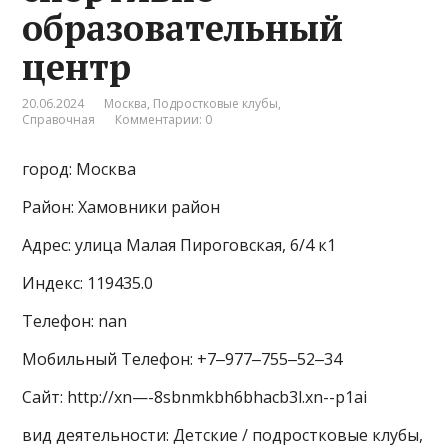
образовательный
центр
20.06.2024
Москва
,
Подростковые клубы
,
Справочная
Комментарии: 0
город: Москва
Район: Хамовники район
Адрес: улица Малая Пироговская, 6/4 к1
Индекс: 119435.0
Телефон: nan
Мобильный Телефон: +7‒977‒755‒52‒34
Сайт: http://xn—-8sbnmkbh6bhacb3l.xn--p1ai
вид деятельности: Детские / подростковые клубы,