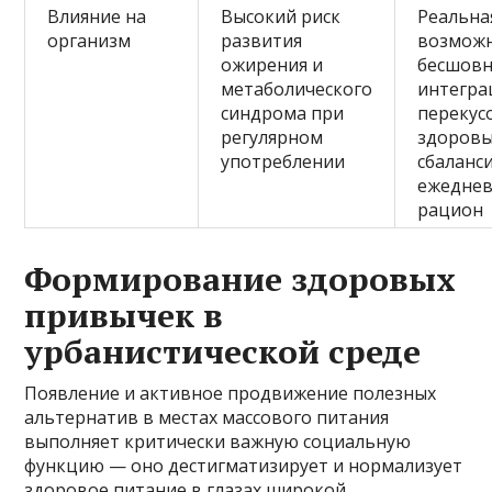
Влияние на
Высокий риск
Реальна
организм
развития
возмож
ожирения и
бесшов
метаболического
интегра
синдрома при
перекус
регулярном
здоровы
употреблении
сбаланс
ежедне
рацион
Формирование здоровых
привычек в
урбанистической среде
Появление и активное продвижение полезных
альтернатив в местах массового питания
выполняет критически важную социальную
функцию — оно дестигматизирует и нормализует
здоровое питание в глазах широкой