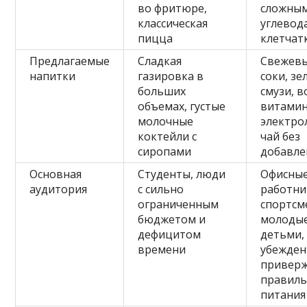
во фритюре,
сложны
классическая
углевод
пицца
клетчат
Предлагаемые
Сладкая
Свежев
напитки
газировка в
соки, з
больших
смузи, в
объемах, густые
витамин
молочные
электро
коктейли с
чай без
сиропами
добавле
Основная
Студенты, люди
Офисны
аудитория
с сильно
работни
ограниченным
спортсм
бюджетом и
молодые
дефицитом
детьми,
времени
убежде
привер
правиль
питания