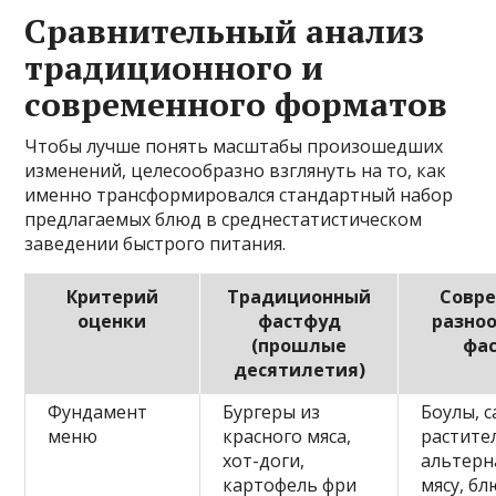
Сравнительный анализ
традиционного и
современного форматов
Чтобы лучше понять масштабы произошедших
изменений, целесообразно взглянуть на то, как
именно трансформировался стандартный набор
предлагаемых блюд в среднестатистическом
заведении быстрого питания.
Критерий
Традиционный
Совр
оценки
фастфуд
разно
(прошлые
фа
десятилетия)
Фундамент
Бургеры из
Боулы, с
меню
красного мяса,
растите
хот-доги,
альтер
картофель фри
мясу, бл