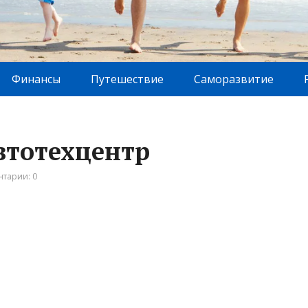
Финансы
Путешествие
Саморазвитие
автотехцентр
тарии: 0