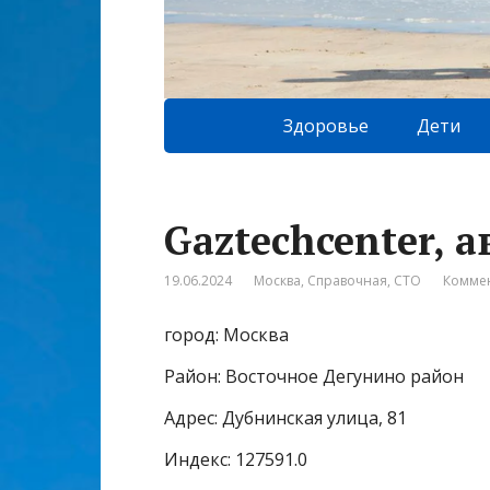
Здоровье
Дети
Gaztechcenter, 
19.06.2024
Москва
,
Справочная
,
СТО
Коммен
город: Москва
Район: Восточное Дегунино район
Адрес: Дубнинская улица, 81
Индекс: 127591.0