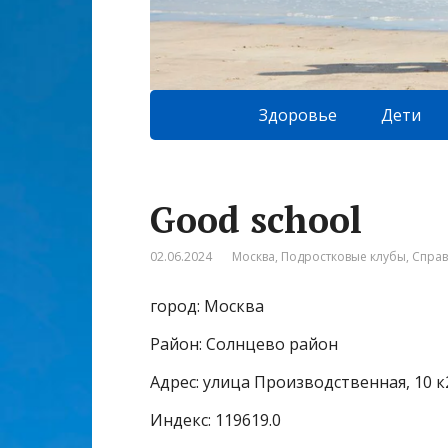
Здоровье
Дети
Good school
02.06.2024
Москва
,
Подростковые клубы
,
Спра
город: Москва
Район: Солнцево район
Адрес: улица Производственная, 10 к
Индекс: 119619.0