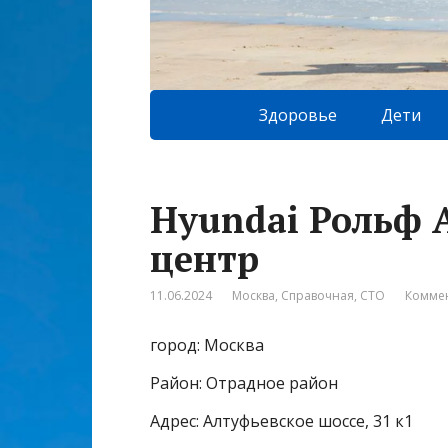
Здоровье
Дети
Hyundai Рольф 
центр
11.06.2024
Москва
,
Справочная
,
СТО
Коммен
город: Москва
Район: Отрадное район
Адрес: Алтуфьевское шоссе, 31 к1