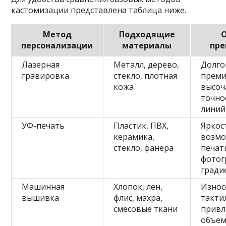
кастомизации представлена таблица ниже.
Метод
Подходящие
персонализации
материалы
пр
Лазерная
Металл, дерево,
Долго
гравировка
стекло, плотная
преми
кожа
высоч
точно
линий
УФ-печать
Пластик, ПВХ,
Яркос
керамика,
возмо
стекло, фанера
печат
фотог
гради
Машинная
Хлопок, лен,
Износ
вышивка
флис, махра,
такти
смесовые ткани
привл
объем