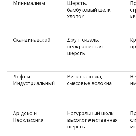
Минимализм
Шерсть,
Пр
бамбуковый шелк,
ст
хлопок
кв
Скандинавский
Джут, сизаль,
Кр
неокрашенная
пр
шерсть
Лофт и
Вискоза, кожа,
Не
Индустриальный
смесовые волокна
им
Ар-деко и
Натуральный шелк,
Пр
Неоклассика
высококачественная
с
шерсть
мн