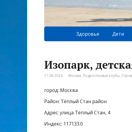
Здоровье
Дети
Изопарк, детска
17.06.2024
Москва
,
Подростковые клубы
,
Спра
город: Москва
Район: Тёплый Стан район
Адрес: улица Тёплый Стан, 4
Индекс: 117133.0