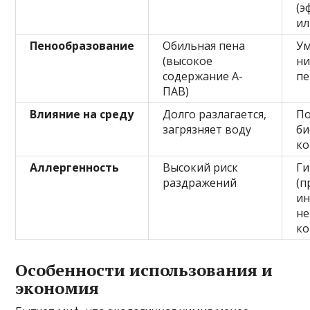
(э
ил
Пенообразование
Обильная пена
Ум
(высокое
ни
содержание А-
пе
ПАВ)
Влияние на среду
Долго разлагается,
П
загрязняет воду
би
ко
Аллергенность
Высокий риск
Ги
раздражений
(п
ин
не
ко
Особенности использования и
экономия