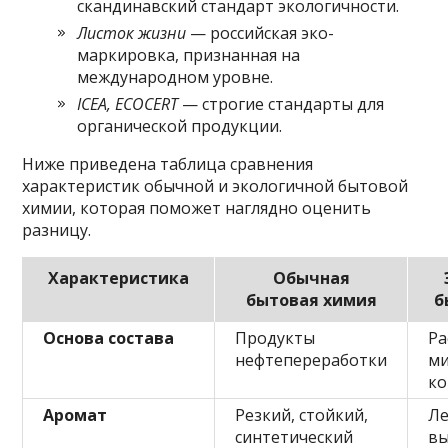
скандинавский стандарт экологичности.
Листок жизни
— российская эко-
маркировка, признанная на
международном уровне.
ICEA, ECOCERT
— строгие стандарты для
органической продукции.
Ниже приведена таблица сравнения
характеристик обычной и экологичной бытовой
химии, которая поможет наглядно оценить
разницу.
Характеристика
Обычная
бытовая химия
б
Основа состава
Продукты
Ра
нефтепереработки
м
к
Аромат
Резкий, стойкий,
Ле
синтетический
вы