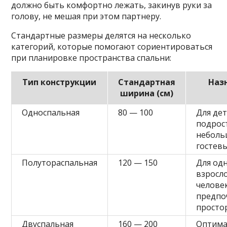
должно быть комфортно лежать, закинув руки за
голову, не мешая при этом партнеру.
Стандартные размеры делятся на несколько
категорий, которые помогают сориентироваться
при планировке пространства спальни:
Тип конструкции
Стандартная
Наз
ширина (см)
Односпальная
80 — 100
Для дет
подрос
неболь
гостев
Полутораспальная
120 — 150
Для од
взросл
челове
предпо
просто
Двуспальная
160 — 200
Оптим