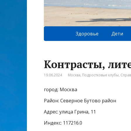
Здоровье
Дети
Контрасты, лит
19.06.2024
Москва
,
Подростковые клубы
,
Спра
город: Москва
Район: Северное Бутово район
Адрес: улица Грина, 11
Индекс: 117216.0