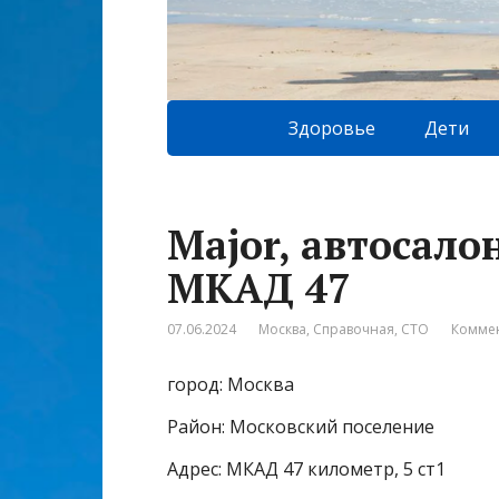
Здоровье
Дети
Major, автосало
МКАД 47
07.06.2024
Москва
,
Справочная
,
СТО
Коммен
город: Москва
Район: Московский поселение
Адрес: МКАД 47 километр, 5 ст1