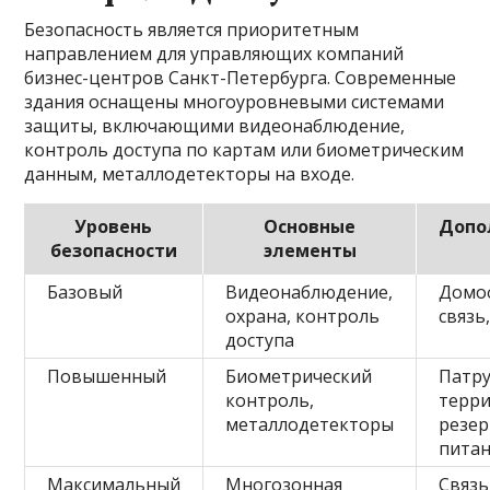
Безопасность является приоритетным
направлением для управляющих компаний
бизнес-центров Санкт-Петербурга. Современные
здания оснащены многоуровневыми системами
защиты, включающими видеонаблюдение,
контроль доступа по картам или биометрическим
данным, металлодетекторы на входе.
Уровень
Основные
Допо
безопасности
элементы
Базовый
Видеонаблюдение,
Домо
охрана, контроль
связь
доступа
Повышенный
Биометрический
Патр
контроль,
терри
металлодетекторы
резе
пита
Максимальный
Многозонная
Связь