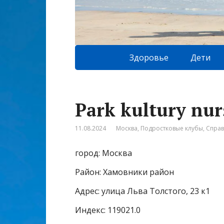
Здоровье
Дети
Park kultury nur
11.08.2024
Москва
,
Подростковые клубы
,
Спра
город: Москва
Район: Хамовники район
Адрес: улица Льва Толстого, 23 к1
Индекс: 119021.0