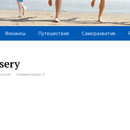
Финансы
Путешествие
Саморазвитие
sery
вочная
Комментарии: 0