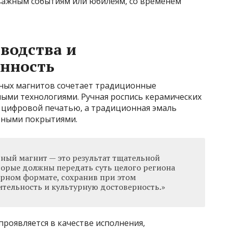
важным событиям или юбилеям, со временем
водства и
енность
ных магнитов сочетает традиционные
ыми технологиями. Ручная роспись керамических
й цифровой печатью, а традиционная эмаль
рными покрытиями.
ный магнит — это результат тщательной
торые должны передать суть целого региона
рном формате, сохранив при этом
тельность и культурную достоверность.»
роявляется в качестве исполнения,