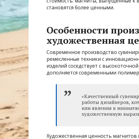
стоимость: магниты, выпущенные к 
становятся более ценными.
Особенности произ
художественная ц
Современное производство сувенир
ремесленные техники с инновационн
изделий соседствует с высокоточно
дополняется современными полиме
«Качественный сувенир
работы дизайнеров, ко
или явления в миниатю
художественную вырази
Художественная ценность магнитов п