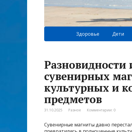
Здоровье
Дети
Разновидности 
сувенирных маг
культурных и 
предметов
31.10.2025
Разное
Комментарии: 0
Сувенирные магниты давно перестал
превратились в полноценные культ