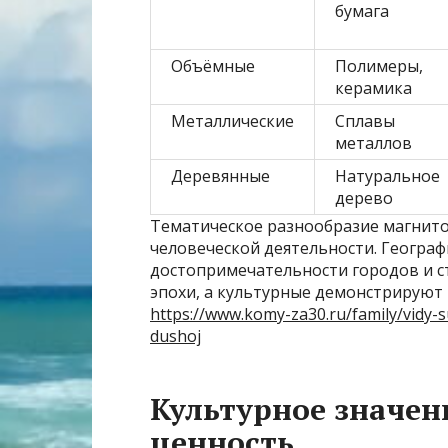
бумага
Объёмные
Полимеры,
керамика
Металлические
Сплавы
металлов
Деревянные
Натуральное
дерево
Тематическое разнообразие магнито
человеческой деятельности. Геогра
достопримечательности городов и с
эпохи, а культурные демонстрируют
https://www.komy-za30.ru/family/vidy-
dushoj
Культурное значен
ценность