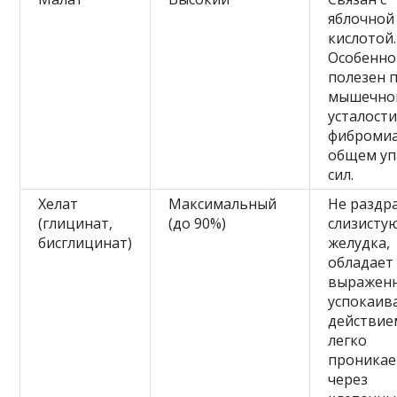
яблочной
кислотой.
Особенно
полезен 
мышечно
усталости
фибромиа
общем уп
сил.
Хелат
Максимальный
Не раздр
(глицинат,
(до 90%)
слизисту
бисглицинат)
желудка,
обладает
выражен
успокаи
действие
легко
проникае
через