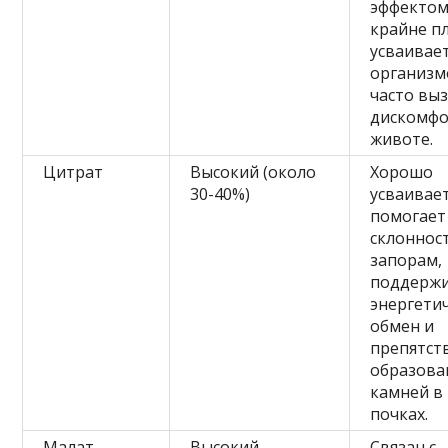
эффектом
крайне п
усваивае
организм
часто вы
дискомфо
животе.
Цитрат
Высокий (около
Хорошо
30-40%)
усваивает
помогает
склоннос
запорам,
поддерж
энергети
обмен и
препятст
образов
камней в
почках.
Малат
Высокий
Связан с