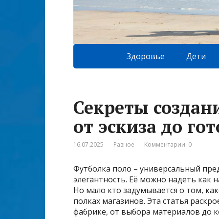
Здоровье
Дети
Секреты создан
от эскиза до го
16.07.2025
Разное
Комментарии: 0
Футболка поло – универсальный пре
элегантность. Её можно надеть как на
Но мало кто задумывается о том, ка
полках магазинов. Эта статья раскр
фабрике, от выбора материалов до 