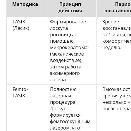
Методика
Принцип
Перио
действия
восстанов
LASIK
Формирование
Зрение
(Ласик)
лоскута
восстанавл
роговицы с
за 1-2 дня, 
помощью
комфорт че
микрокератома
неделю.
(механическое
воздействие),
затем работа
эксимерного
лазера.
Femto-
Полностью
Высокая ос
LASIK
лазерная
зрения уже 
процедура.
несколько ч
Лоскут
после опера
формируется
фемтосекундным
лазером, что