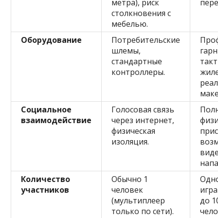
метра), риск
пер
столкновения с
мебелью.
Оборудование
Потребительские
Про
шлемы,
гарн
стандартные
так
контроллеры.
жил
реа
маке
Социальное
Голосовая связь
Пол
взаимодействие
через интернет,
физ
физическая
прис
изоляция.
воз
виде
напа
Количество
Обычно 1
Одн
участников
человек
игра
(мультиплеер
до 1
только по сети).
чело