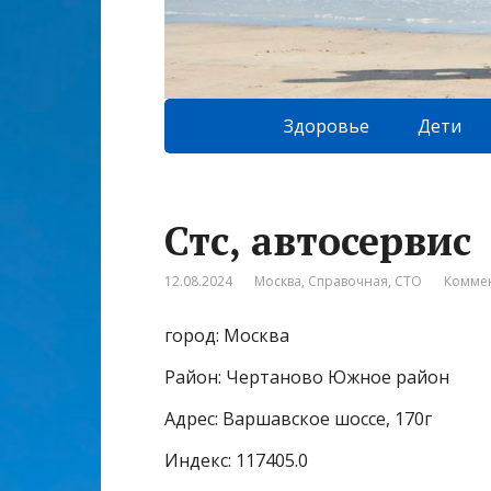
Здоровье
Дети
Стс, автосервис
12.08.2024
Москва
,
Справочная
,
СТО
Коммен
город: Москва
Район: Чертаново Южное район
Адрес: Варшавское шоссе, 170г
Индекс: 117405.0