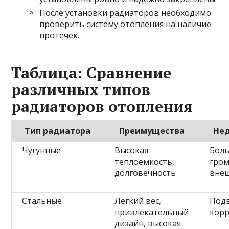
После установки радиаторов необходимо
проверить систему отопления на наличие
протечек.
Таблица: Сравнение
различных типов
радиаторов отопления
Тип радиатора
Преимущества
Не
Чугунные
Высокая
Боль
теплоемкость,
гро
долговечность
вне
Стальные
Легкий вес,
Под
привлекательный
кор
дизайн, высокая