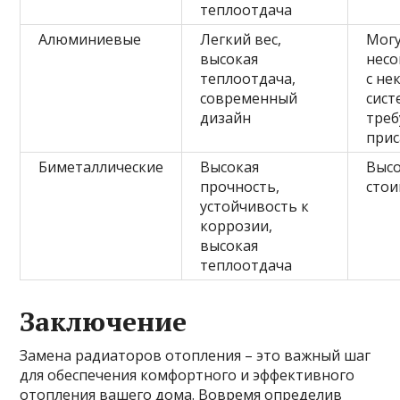
теплоотдача
Алюминиевые
Легкий вес,
Могу
высокая
нес
теплоотдача,
с не
современный
сист
дизайн
тре
прис
Биметаллические
Высокая
Выс
прочность,
стои
устойчивость к
коррозии,
высокая
теплоотдача
Заключение
Замена радиаторов отопления – это важный шаг
для обеспечения комфортного и эффективного
отопления вашего дома. Вовремя определив