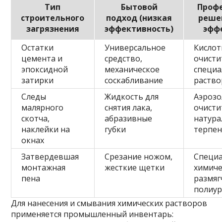
Тип
Бытовой
Проф
строительного
подход (низкая
реше
загрязнения
эффективность)
эфф
Остатки
Универсальное
Кисло
цемента и
средство,
очисти
эпоксидной
механическое
специ
затирки
соскабливание
раство
Следы
Жидкость для
Аэроз
малярного
снятия лака,
очисти
скотча,
абразивные
натур
наклейки на
губки
терпе
окнах
Затвердевшая
Срезание ножом,
Специ
монтажная
жесткие щетки
химиче
пена
размяг
полиур
Для нанесения и смывания химических растворов
применяется промышленный инвентарь: