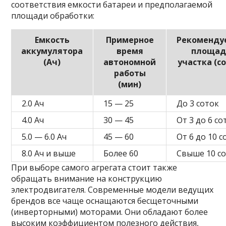
соответствия емкости батареи и предполагаемой
площади обработки:
Емкость
Примерное
Рекоменду
аккумулятора
время
площад
(Ач)
автономной
участка (с
работы
(мин)
2.0 Ач
15 — 25
До 3 соток
4.0 Ач
30 — 45
От 3 до 6 со
5.0 — 6.0 Ач
45 — 60
От 6 до 10 с
8.0 Ач и выше
Более 60
Свыше 10 с
При выборе самого агрегата стоит также
обращать внимание на конструкцию
электродвигателя. Современные модели ведущих
брендов все чаще оснащаются бесщеточными
(инверторными) моторами. Они обладают более
высоким коэффициентом полезного действия,