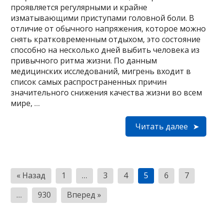
проявляется регулярными и крайне
изматывающими приступами головной боли. В
отличие от обычного напряжения, которое можно
снять кратковременным отдыхом, это состояние
способно на несколько дней выбить человека из
привычного ритма жизни. По данным
медицинских исследований, мигрень входит в
список самых распространенных причин
значительного снижения качества жизни во всем
мире, …
Читать далее
Пагинация
« Назад
1
…
3
4
5
6
7
записей
…
930
Вперед »